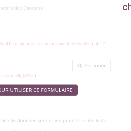
c
heter Odoo Enterprise
. Seul l'utilisateur qui est actuellement connecté
"public"
Parcourir
)
E>.dump <DB_NAME>
OUR UTILISER CE FORMULAIRE
ase de données sera créée pour faire des tests