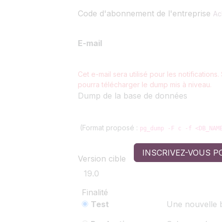
Code d'abonnement de l'entreprise
Ac
E-mail
Cet e-mail sera utilisé pour les notifications
pourra télécharger le dump mis à niveau.
Dump de la base de données
(Format proposé :
pg_dump -F c -f <DB_NAM
INSCRIVEZ-VOUS P
Version cible
Finalité
Test
Une nouvelle b