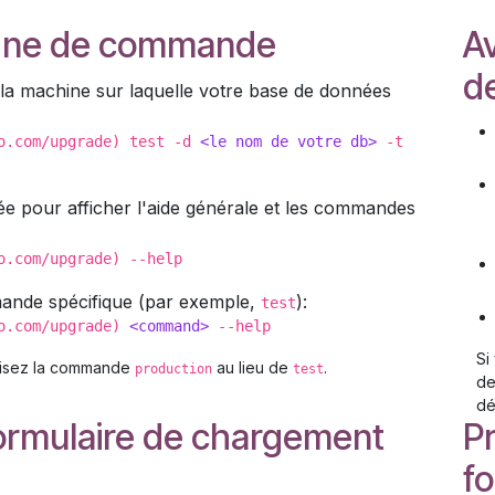
a ligne de commande
Av
d
 la machine sur laquelle votre base de données
oo.com/upgrade) test -d
<
le nom de votre db
>
-t
ée pour afficher l'aide générale et les commandes
o.com/upgrade) --help
mande spécifique (par exemple,
):
test
oo.com/upgrade)
<
command
>
--help
Si
tilisez la commande
au lieu de
.
production
test
de
dé
e formulaire de chargement
P
fo