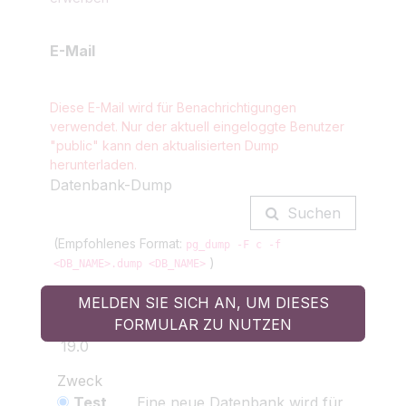
E-Mail
Diese E-Mail wird für Benachrichtigungen
verwendet. Nur der aktuell eingeloggte Benutzer
"public"
kann den aktualisierten Dump
herunterladen.
Datenbank-Dump
Suchen
(Empfohlenes Format:
pg_dump -F c -f
)
<DB_NAME>.dump <DB_NAME>
MELDEN SIE SICH AN, UM DIESES
Zielversion
FORMULAR ZU NUTZEN
Zweck
Test
Eine neue Datenbank wird für